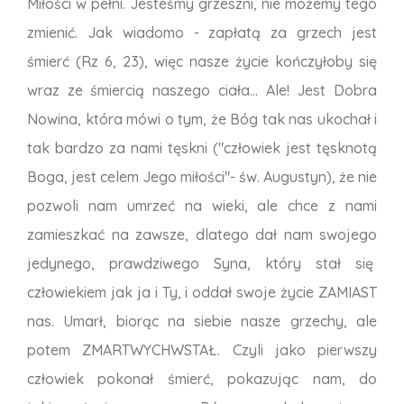
Miłości w pełni. Jesteśmy grzeszni, nie możemy tego
zmienić. Jak wiadomo - zapłatą za grzech jest
śmierć (Rz 6, 23), więc nasze życie kończyłoby się
wraz ze śmiercią naszego ciała... Ale! Jest Dobra
Nowina, która mówi o tym, że Bóg tak nas ukochał i
tak bardzo za nami tęskni ("człowiek jest tęsknotą
Boga, jest celem Jego miłości"- św. Augustyn), że nie
pozwoli nam umrzeć na wieki, ale chce z nami
zamieszkać na zawsze, dlatego dał nam swojego
jedynego, prawdziwego Syna, który stał się
człowiekiem jak ja i Ty, i oddał swoje życie ZAMIAST
nas. Umarł, biorąc na siebie nasze grzechy, ale
potem ZMARTWYCHWSTAŁ. Czyli jako pierwszy
człowiek pokonał śmierć, pokazując nam, do