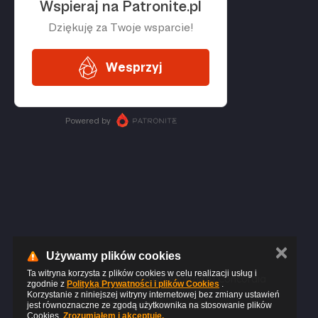
✕
Używamy plików cookies
Ta witryna korzysta z plików cookies w celu realizacji usług i
© 2026 Duszpasterstwo Młodzieży Concordia
zgodnie z
Polityką Prywatności i plików Cookies
.
Korzystanie z niniejszej witryny internetowej bez zmiany ustawień
STRONY-PARAFIALNE.PL
jest równoznaczne ze zgodą użytkownika na stosowanie plików
Cookies.
Zrozumiałem i akceptuję.