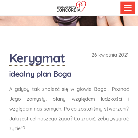
Wspólnota
Kerygmat
26 kwietnia 2021
- nasza duchowa rodzina
idealny plan Boga
Jako pielgrzymi w drodze do nieba mamy świadomość,
A gdyby tak znaleźć się w głowie Boga... Poznać
że wspólnota jest najbardziej właściwym środowiskiem
życia, w którym możemy rozwijać naszą więź z Bogiem.
Jego zamysły, plany względem ludzkości i
względem nas samych. Po co zostaliśmy stworzeni?
Jaki jest cel naszego życia? Co zrobić, żeby „wygrać
WIĘCEJ
życie”?